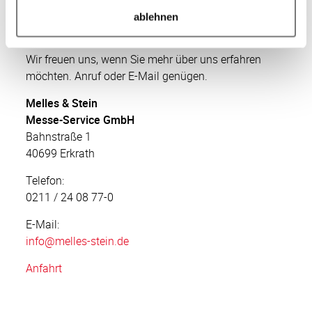
und wählen die jeweils nachhaltigsten Produkte
Holztabletts zeigen wir: Nachhaltigkeit geht auch
ablehnen
Your fair choice
aus.
chic! Wir setzen konsequent auf Mehrweg-
Produkte, wo immer es möglich ist. Bei Einweg-
Wir freuen uns, wenn Sie mehr über uns erfahren
Produkten wie Servietten verwenden wir
möchten. Anruf oder E-Mail genügen.
recycelte Materialien.
Melles & Stein
Neben Gläsern, Geschirr und Besteck sorgen wir
Messe-Service GmbH
auch für Kaffeemaschinen, Zapfanlagen,
Bahnstraße 1
Küchengeräte und sämtliches Kleinmaterial. Wir
40699 Erkrath
statten Küche, Service und Bar komplett aus und
arbeiten bei der Planung der perfekten
Telefon:
Workflows eng mit Ihrem Messebauer
0211 / 24 08 77-0
zusammen.
E-Mail:
info
@melles-stein.de
Anfahrt